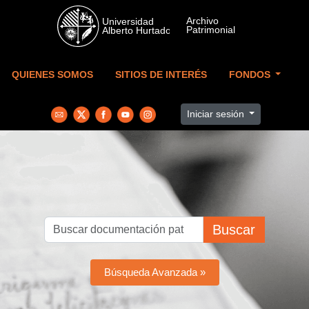
Skip to main content
QUIENES SOMOS
SITIOS DE INTERÉS
FONDOS
Iniciar sesión
Buscar
Búsqueda Avanzada »