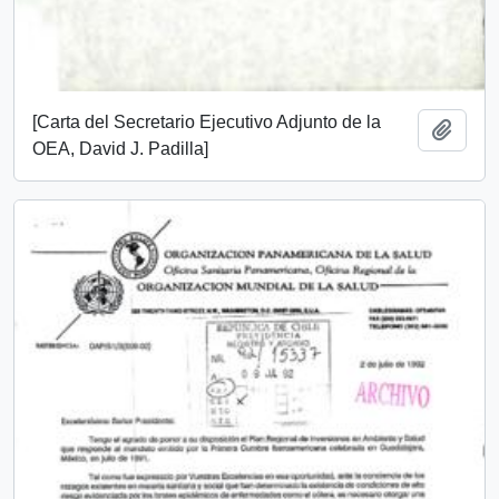
[Carta del Secretario Ejecutivo Adjunto de la
Añadi
OEA, David J. Padilla]