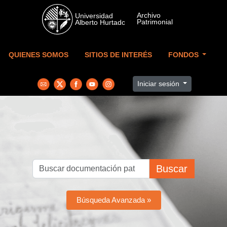
Skip to main content
QUIENES SOMOS
SITIOS DE INTERÉS
FONDOS
Iniciar sesión
Buscar
Búsqueda Avanzada »