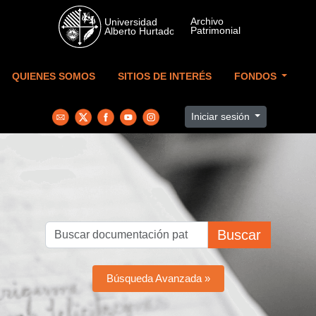
Skip to main content
QUIENES SOMOS
SITIOS DE INTERÉS
FONDOS
Iniciar sesión
Buscar
Búsqueda Avanzada »