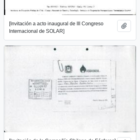
[Invitación a acto inaugural de III Congreso
Add t
Internacional de SOLAR]