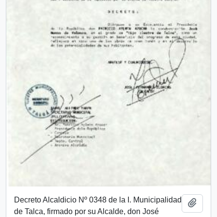
Decreto Alcaldicio Nº 0348 de la I. Municipalidad
Add t
de Talca, firmado por su Alcalde, don José