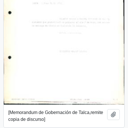
[Memorandum de Gobernación de Talca,remite
Add t
copia de discurso]