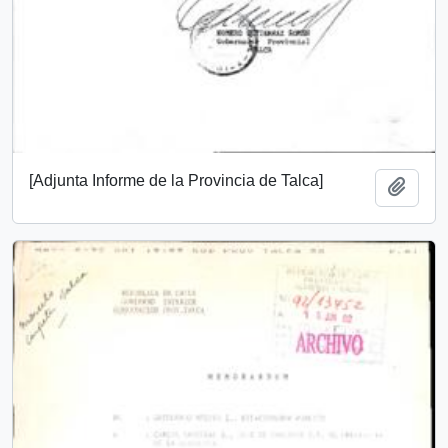
[Adjunta Informe de la Provincia de Talca]
Add t