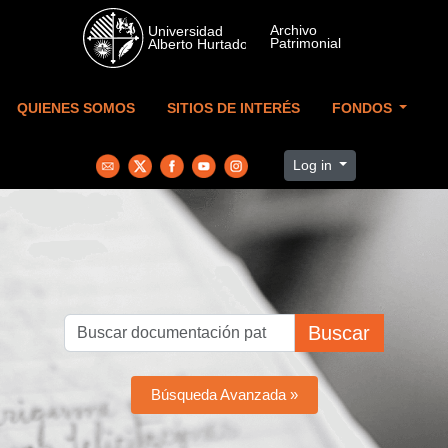
Skip to main content
QUIENES SOMOS
SITIOS DE INTERÉS
FONDOS
Log in
Buscar
Búsqueda Avanzada »