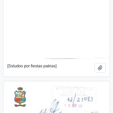
[Ssludos por fiestas patrias]
Add t