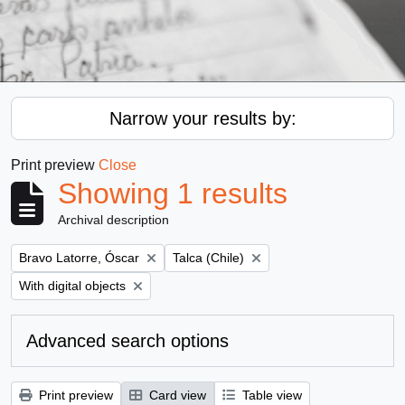
Narrow your results by:
Print preview
Close
Showing 1 results
Archival description
Remove filter:
Remove filter:
Bravo Latorre, Óscar
Talca (Chile)
Remove filter:
With digital objects
Advanced search options
Print preview
Card view
Table view