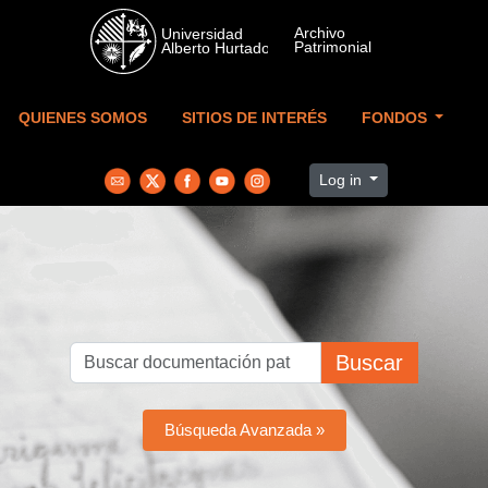
Skip to main content
QUIENES SOMOS
SITIOS DE INTERÉS
FONDOS
Log in
Buscar
Búsqueda Avanzada »