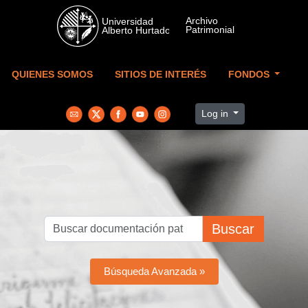
Skip to main content
QUIENES SOMOS
SITIOS DE INTERÉS
FONDOS
Log in
Buscar
Búsqueda Avanzada »