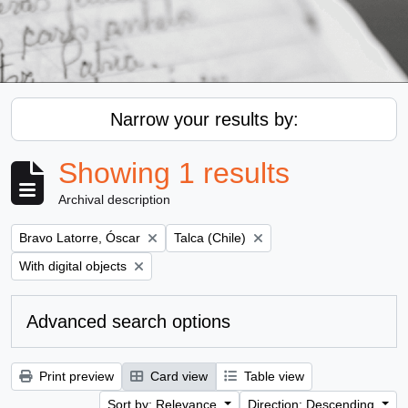
Narrow your results by:
Showing 1 results
Archival description
Remove filter:
Remove filter:
Bravo Latorre, Óscar
Talca (Chile)
Remove filter:
With digital objects
Advanced search options
Print preview
Card view
Table view
Sort by: Relevance
Direction: Descending