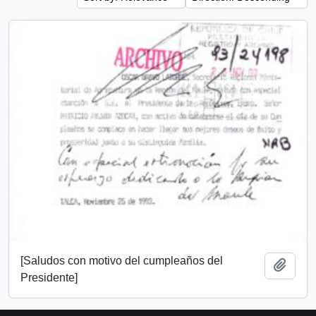
[Saludos con motivo del cumpleaños del
Add t
Presidente]