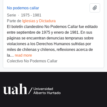
Añadi
No podemos callar
Serie
·
1975 - 1981
Parte de
Iglesias y Dictadura
El boletín clandestino No Podemos Callar fue editado
entre septiembre de 1975 y enero de 1981. En sus
páginas se encuentran denuncias tempranas sobre
violaciones a los Derechos Humanos sufridas por
miles de chilenas y chilenos, reflexiones acerca de
la
…
read more
Colectivo No Podemos Callar