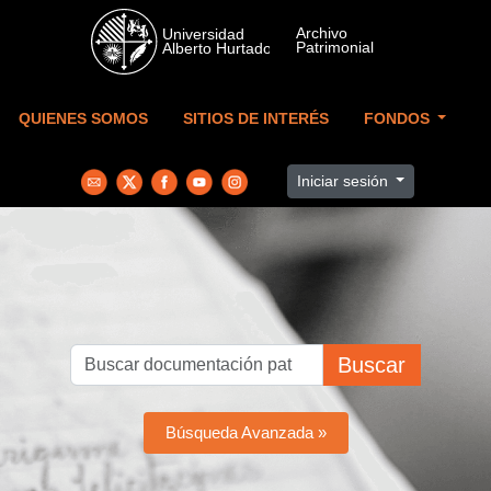
Skip to main content
QUIENES SOMOS
SITIOS DE INTERÉS
FONDOS
Iniciar sesión
Buscar
Búsqueda Avanzada »