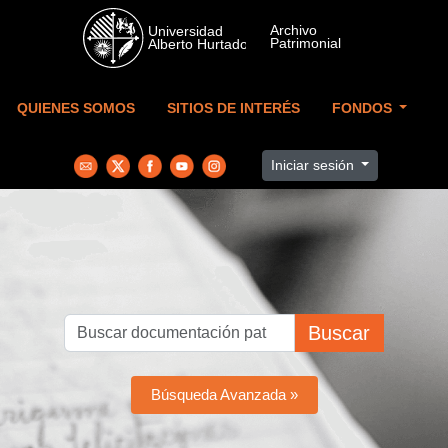
Skip to main content
QUIENES SOMOS
SITIOS DE INTERÉS
FONDOS
Iniciar sesión
Buscar
Búsqueda Avanzada »