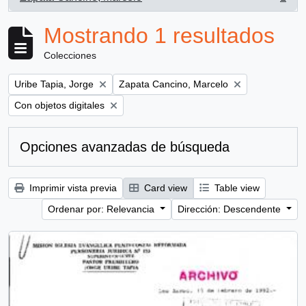
, 1 resultados
Mostrando 1 resultados
Colecciones
Remove filter:
Remove filter:
Uribe Tapia, Jorge
Zapata Cancino, Marcelo
Remove filter:
Con objetos digitales
Opciones avanzadas de búsqueda
Imprimir vista previa
Card view
Table view
Ordenar por: Relevancia
Dirección: Descendente