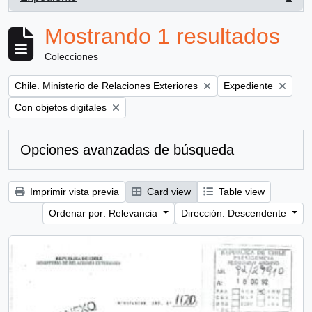
, 1 resultados
Mostrando 1 resultados
Colecciones
Remove filter:
Remove filter:
Chile. Ministerio de Relaciones Exteriores
Expediente
Remove filter:
Con objetos digitales
Opciones avanzadas de búsqueda
Imprimir vista previa
Card view
Table view
Ordenar por: Relevancia
Dirección: Descendente