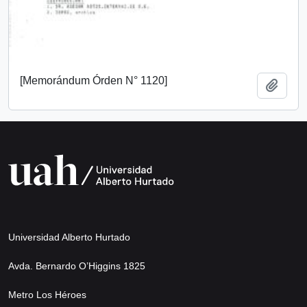
[Memorándum Órden N° 1120]
Añadi
Universidad Alberto Hurtado
Avda. Bernardo O’Higgins 1825
Metro Los Héroes