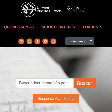
Skip to main content
QUIENES SOMOS
SITIOS DE INTERÉS
FONDOS
Iniciar sesión
Buscar
Búsqueda Avanzada »