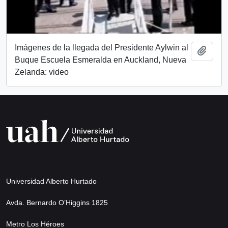
Imágenes de la llegada del Presidente Aylwin al
Añadi
Buque Escuela Esmeralda en Auckland, Nueva
Zelanda: video
Universidad Alberto Hurtado
Avda. Bernardo O’Higgins 1825
Metro Los Héroes