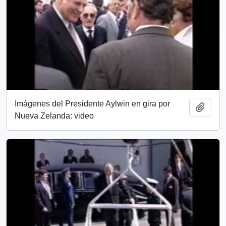
Imágenes del Presidente Aylwin en gira por
Añadi
Nueva Zelanda: video