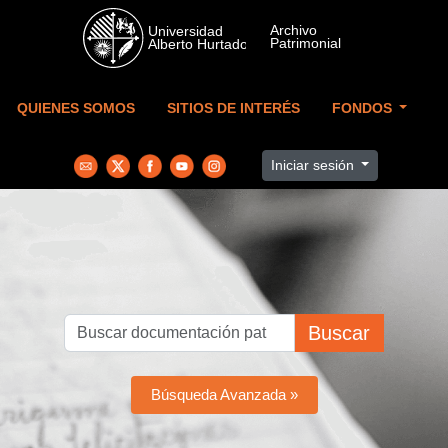
Skip to main content
QUIENES SOMOS
SITIOS DE INTERÉS
FONDOS
Iniciar sesión
Buscar
Búsqueda Avanzada »