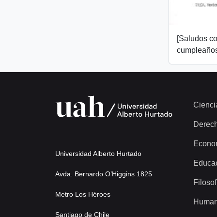
[Saludos co
cumpleaños
Cienci
Derec
Econo
Universidad Alberto Hurtado
Educa
Avda. Bernardo O’Higgins 1825
Filosof
Metro Los Héroes
Human
Santiago de Chile