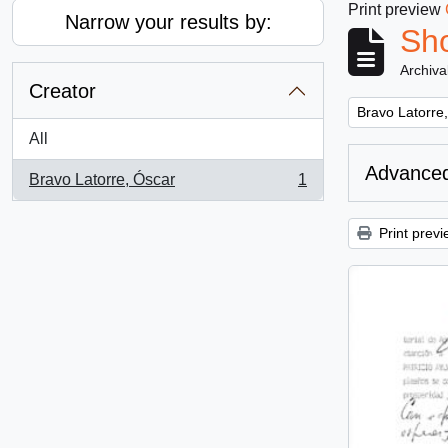
Print preview
Narrow your results by:
Sho
Archiva
Creator
Remove filter:
Bravo Latorre
All
Advanced
Bravo Latorre, Óscar
1
, 1 results
Print previ