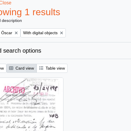
Close
wing 1 results
l description
Remove filter:
, Óscar
With digital objects
 search options
ew
Card view
Table view