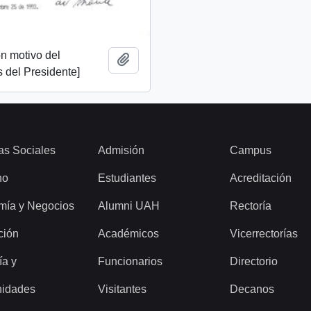
n motivo del
Add to clipboard
 del Presidente]
as Sociales
Admisión
Campus
ho
Estudiantes
Acreditación
mía y Negocios
Alumni UAH
Rectoría
ción
Académicos
Vicerrectorías
ía y
Funcionarios
Directorio
idades
Visitantes
Decanos