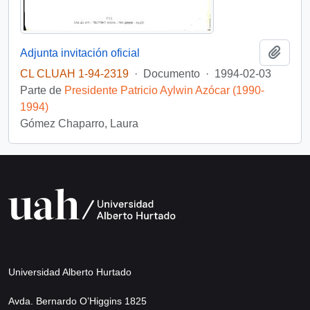
Añadi
Adjunta invitación oficial
CL CLUAH 1-94-2319
·
Documento
·
1994-02-03
Parte de
Presidente Patricio Aylwin Azócar (1990-
1994)
Gómez Chaparro, Laura
Universidad Alberto Hurtado
Avda. Bernardo O’Higgins 1825