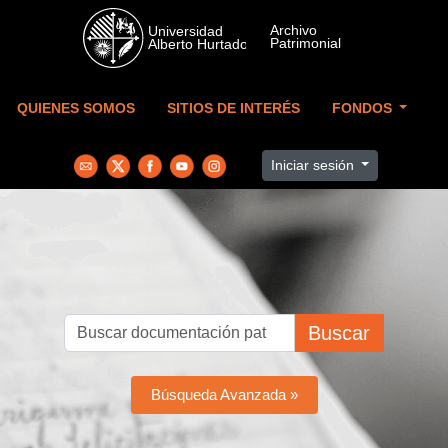
Skip to main content
QUIENES SOMOS
SITIOS DE INTERÉS
FONDOS
Iniciar sesión
Buscar
Búsqueda Avanzada »