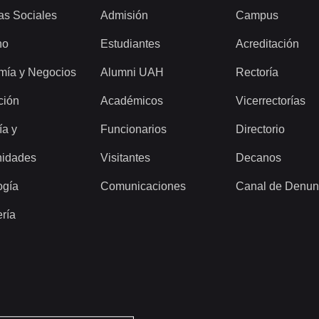
as Sociales
Admisión
Campus
ho
Estudiantes
Acreditación
mía y Negocios
Alumni UAH
Rectoría
ción
Académicos
Vicerrectorías
ía y
Funcionarios
Directorio
idades
Visitantes
Decanos
ogía
Comunicaciones
Canal de Denun
ería