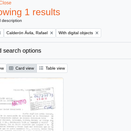
Close
wing 1 results
l description
Remove filter:
Remove filter:
Calderón Ávila, Rafael
With digital objects
 search options
ew
Card view
Table view