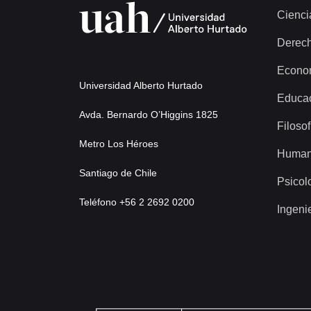
Cienci
Derec
Econo
Universidad Alberto Hurtado
Educa
Avda. Bernardo O’Higgins 1825
Filosof
Metro Los Héroes
Human
Santiago de Chile
Psicol
Teléfono +56 2 2692 0200
Ingeni