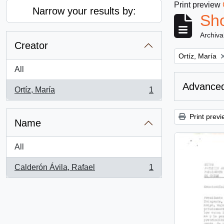
Print preview
Narrow your results by:
Sho
Archiva
Creator
Remove filter:
Ortíz, María
All
Advanced
Ortíz, María
1
, 1 results
Print previ
Name
All
Calderón Ávila, Rafael
1
, 1 results