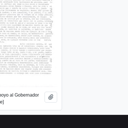
apoyo al Gobernador
Add to clipboard
e]