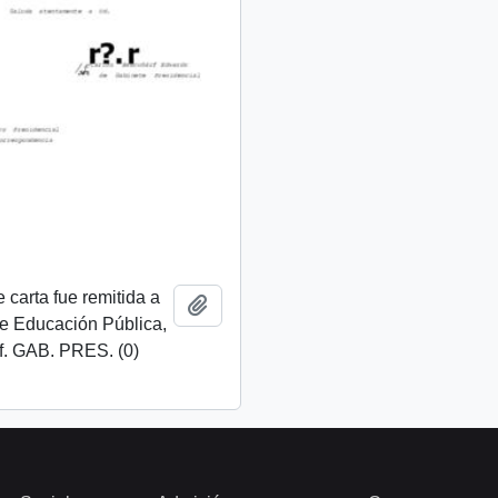
 carta fue remitida a
Añadir al portapapeles
de Educación Pública,
f. GAB. PRES. (0)