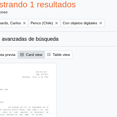
trando 1 resultados
iones
Remove filter:
Remove filter:
ards, Carlos
Penco (Chile)
Con objetos digitales
 avanzadas de búsqueda
sta previa
Card view
Table view