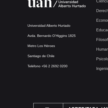
Cienci
Derec
Econo
Universidad Alberto Hurtado
Educa
Avda. Bernardo O’Higgins 1825
Filosof
Metro Los Héroes
Human
Santiago de Chile
Psicol
Teléfono +56 2 2692 0200
Ingeni