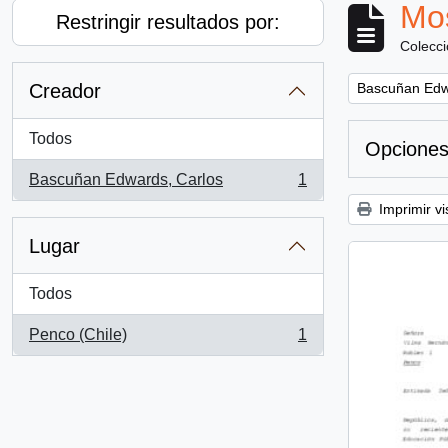
Mos
Restringir resultados por:
Colecc
Remove filter:
Creador
Bascuñan Edw
Todos
Opciones
Bascuñan Edwards, Carlos
1
, 1 resultados
Imprimir vi
Lugar
Todos
Penco (Chile)
1
, 1 resultados