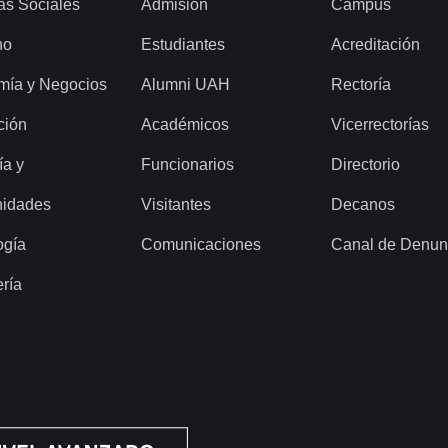
as Sociales
Admisión
Campus
ho
Estudiantes
Acreditación
mía y Negocios
Alumni UAH
Rectoría
ción
Académicos
Vicerrectorías
ía y
Funcionarios
Directorio
idades
Visitantes
Decanos
ogía
Comunicaciones
Canal de Denun
ería