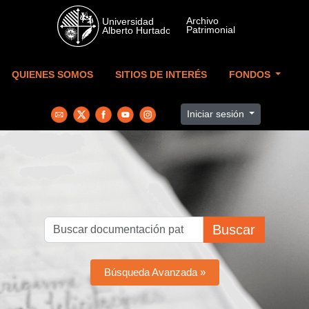
Skip to main content
QUIENES SOMOS
SITIOS DE INTERÉS
FONDOS
Iniciar sesión
Buscar
Búsqueda Avanzada »