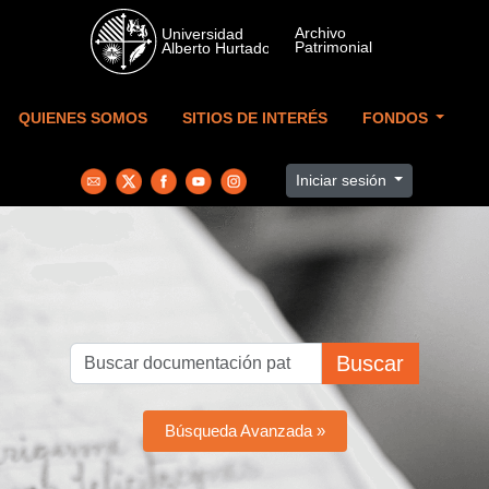
Skip to main content
QUIENES SOMOS
SITIOS DE INTERÉS
FONDOS
Iniciar sesión
Buscar
Búsqueda Avanzada »