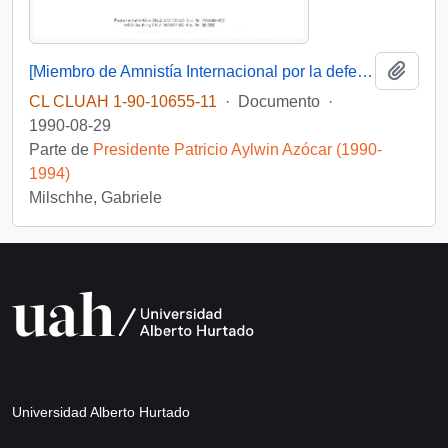
Añadi
[Miembro de Amnistía Internacional por la defensa de los detenidos desaparecidos en Chile felicita por la creación de la Comisión de de Verdad y Reconciliación]
CL CLUAH 1-90-10655-11
·
Documento
·
1990-08-29
Parte de
Presidente Patricio Aylwin Azócar (1990-
1994)
Milschhe, Gabriele
Universidad Alberto Hurtado