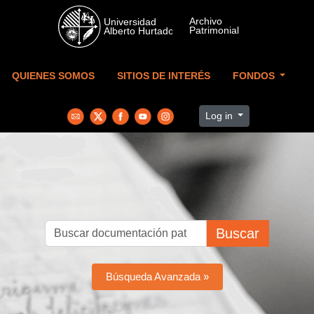
Skip to main content
QUIENES SOMOS
SITIOS DE INTERÉS
FONDOS
Log in
Buscar
Búsqueda Avanzada »