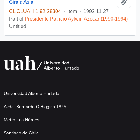
Add t
Gira a Asia
CL CLUAH 1-92-28304
·
Item
·
1992-11-27
Part of
Presidente Patricio Aylwin Azócar (1990-1994)
Untitled
Universidad Alberto Hurtado
Avda. Bernardo O’Higgins 1825
Metro Los Héroes
Santiago de Chile