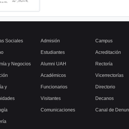
as Sociales
Admisión
Campus
ho
Estudiantes
Acreditación
mía y Negocios
Alumni UAH
Rectoría
ción
Académicos
Vicerrectorías
ía y
Funcionarios
Directorio
idades
Visitantes
Decanos
ogía
Comunicaciones
Canal de Denun
ería