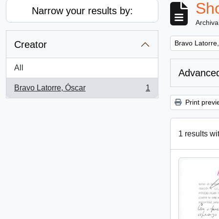
Sho
Narrow your results by:
Archiva
Remove filter:
Creator
Bravo Latorre
All
Advanced
Bravo Latorre, Óscar
1
, 1 results
Print previ
1 results wi