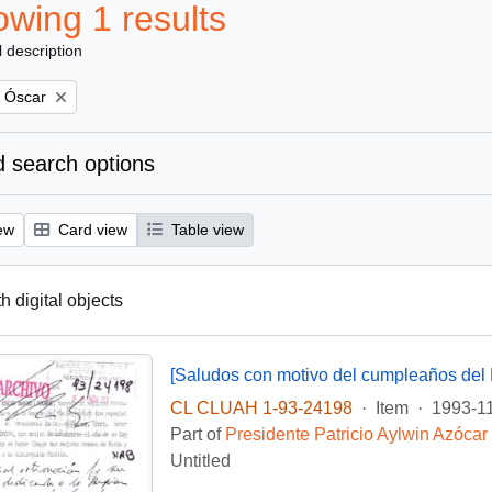
wing 1 results
l description
, Óscar
 search options
ew
Card view
Table view
th digital objects
[Saludos con motivo del cumpleaños del 
CL CLUAH 1-93-24198
·
Item
·
1993-1
Part of
Presidente Patricio Aylwin Azócar
Untitled