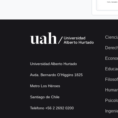
Cienci
Derec
Econo
Universidad Alberto Hurtado
Educa
Avda. Bernardo O’Higgins 1825
Filosof
Metro Los Héroes
Human
Santiago de Chile
Psicol
Teléfono +56 2 2692 0200
Ingeni