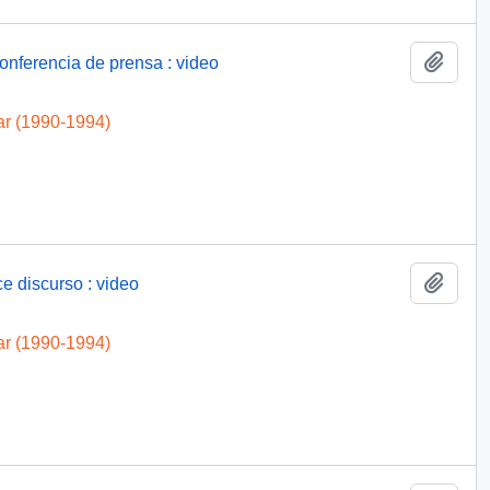
Añadi
conferencia de prensa : video
ar (1990-1994)
Añadi
ce discurso : video
ar (1990-1994)