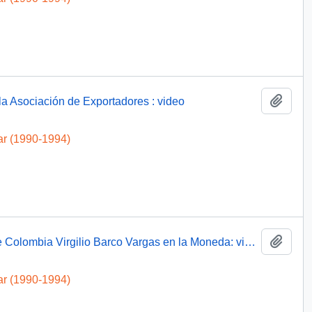
Añadi
la Asociación de Exportadores : video
ar (1990-1994)
Añadi
Presidente Aylwin recibe al Presidente de Colombia Virgilio Barco Vargas en la Moneda: video
ar (1990-1994)