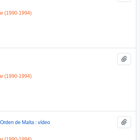
ar (1990-1994)
Añadi
ar (1990-1994)
Añadi
Orden de Malta : vídeo
ar (1990-1994)