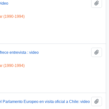
Añadi
video
ar (1990-1994)
Añadi
frece entrevista : video
ar (1990-1994)
Añadi
l Parlamento Europeo en visita oficial a Chile: video