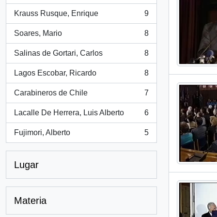
Krauss Rusque, Enrique
9
, 9 resultados
Soares, Mario
8
, 8 resultados
Salinas de Gortari, Carlos
8
, 8 resultados
Lagos Escobar, Ricardo
8
, 8 resultados
Carabineros de Chile
7
, 7 resultados
Lacalle De Herrera, Luis Alberto
6
, 6 resultados
Fujimori, Alberto
5
, 5 resultados
Lugar
Materia