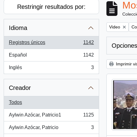
Mos
Restringir resultados por:
Colecc
Remove filter:
Rem
Idioma
Video
Co
Registros únicos
1142
Opciones
, 1142 resultados
Español
1142
, 1142 resultados
Imprimir vi
Inglés
3
, 3 resultados
Creador
Todos
Aylwin Azócar, Patricio1
1125
, 1125 resultados
Aylwin Azócar, Patricio
3
, 3 resultados