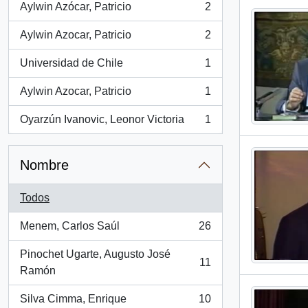
Aylwin Azócar, Patricio
2
, 2 resultados
Aylwin Azocar, Patricio
2
, 2 resultados
Universidad de Chile
1
, 1 resultados
Aylwin Azocar, Patricio
1
, 1 resultados
Oyarzún Ivanovic, Leonor Victoria
1
, 1 resultados
Nombre
Todos
Menem, Carlos Saúl
26
, 26 resultados
Pinochet Ugarte, Augusto José
11
, 11 resultados
Ramón
Silva Cimma, Enrique
10
, 10 resultados