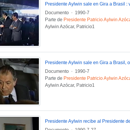
Presidente Aylwin sale en Gira a Brasil : 
Documento
·
1990-7
Parte de
Presidente Patricio Aylwin Azóc
Aylwin Azócar, Patricio1
Presidente Aylwin sale en Gira a Brasil, o
Documento
·
1990-7
Parte de
Presidente Patricio Aylwin Azóc
Aylwin Azócar, Patricio1
Presidente Aylwin recibe al Presidente de
Documento
·
1990-7-27