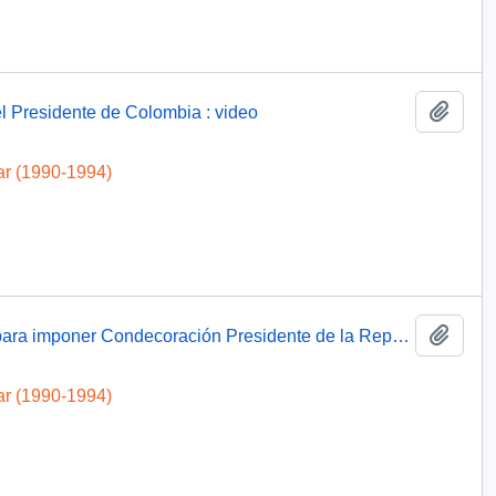
Añadi
l Presidente de Colombia : video
ar (1990-1994)
Añadi
Reunión con Alto Mando de La F.A.C.H. para imponer Condecoración Presidente de la República : video
ar (1990-1994)