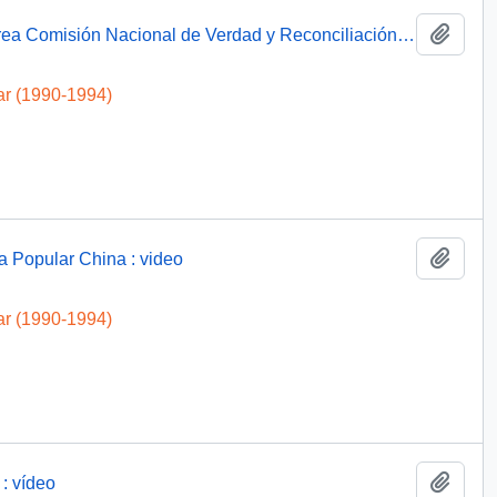
Añadi
Presidente Aylwin firma de decreto que crea Comisión Nacional de Verdad y Reconciliación: video
ar (1990-1994)
Añadi
a Popular China : video
ar (1990-1994)
Añadi
: vídeo