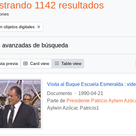
trando 1142 resultados
iones
ove filter:
n objetos digitales
 avanzadas de búsqueda
sta previa
Card view
Table view
Visita al Buque Escuela Esmeralda : vid
Documento
·
1990-04-21
Parte de
Presidente Patricio Aylwin Azóc
Aylwin Azócar, Patricio1