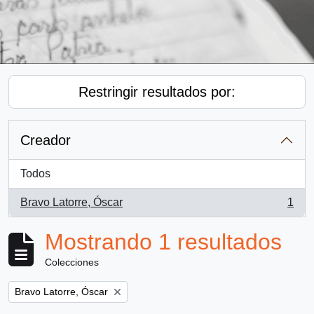
Restringir resultados por:
Creador
Todos
Bravo Latorre, Óscar
1
, 1 resultados
Mostrando 1 resultados
Colecciones
Remove filter:
Bravo Latorre, Óscar