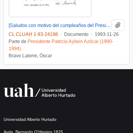
Añadi
[Saludos con motivo del cumpleaños del Presidente]
CL CLUAH 1-93-24198
·
Documento
·
1993-11-26
Parte de
Presidente Patricio Aylwin Azócar (1990-
1994)
Bravo Latorre, Óscar
Universidad Alberto Hurtado
Avda. Bernardo O’Higgins 1825