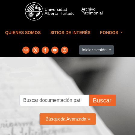
Skip to main content
QUIENES SOMOS
SITIOS DE INTERÉS
FONDOS
Iniciar sesión
Buscar
Búsqueda Avanzada »