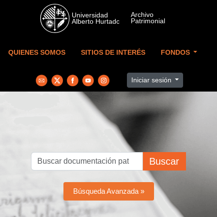
Skip to main content
QUIENES SOMOS
SITIOS DE INTERÉS
FONDOS
Iniciar sesión
Buscar
Búsqueda Avanzada »