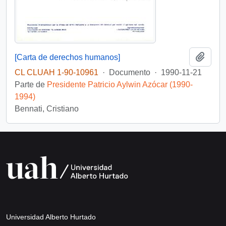
Añadi
[Carta de derechos humanos]
CL CLUAH 1-90-10961
·
Documento
·
1990-11-21
Parte de
Presidente Patricio Aylwin Azócar (1990-
1994)
Bennati, Cristiano
Universidad Alberto Hurtado