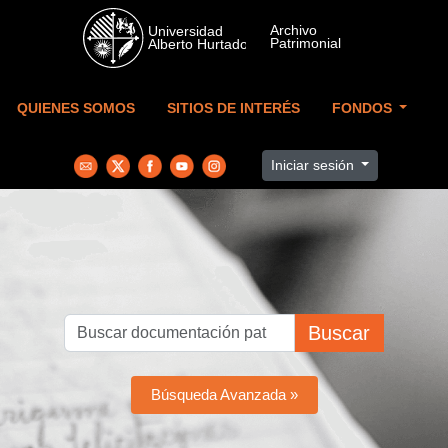
Skip to main content
QUIENES SOMOS
SITIOS DE INTERÉS
FONDOS
Iniciar sesión
Buscar
Búsqueda Avanzada »