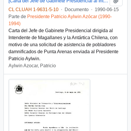
Añadi
[Carta del Jefe de Gabinete Presidencial al Intendente de Magallanes y la Antártica Chilena]
CL CLUAH 1-9631-5-10
·
Documento
·
1990-06-15
Parte de
Presidente Patricio Aylwin Azócar (1990-
1994)
Carta del Jefe de Gabinete Presidencial dirigida al
Intendente de Magallanes y la Antártica Chilena, con
motivo de una solicitud de asistencia de pobladores
damnificados de Punta Arenas enviada al Presidente
Patricio Aylwin.
Aylwin Azocar, Patricio