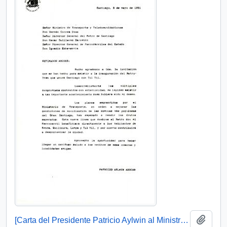
Añadi
[Carta del Presidente Patricio Aylwin al Ministro de Transportes, Germán Correa]