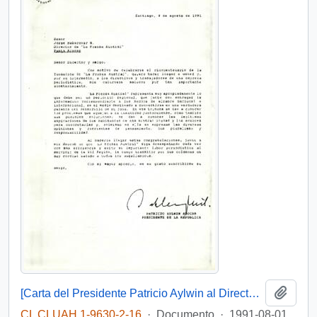
Añadi
[Carta del Presidente Patricio Aylwin al Director de "La Prensa Austral"]
CL CLUAH 1-9630-2-16
·
Documento
·
1991-08-01