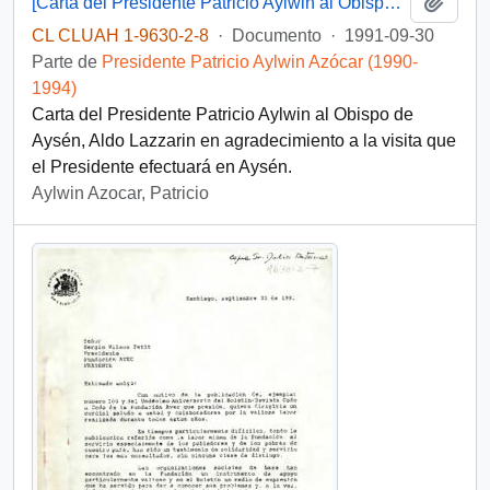
Añadi
[Carta del Presidente Patricio Aylwin al Obispo de Aysén, Aldo Lazzarin]
CL CLUAH 1-9630-2-8
·
Documento
·
1991-09-30
Parte de
Presidente Patricio Aylwin Azócar (1990-
1994)
Carta del Presidente Patricio Aylwin al Obispo de
Aysén, Aldo Lazzarin en agradecimiento a la visita que
el Presidente efectuará en Aysén.
Aylwin Azocar, Patricio