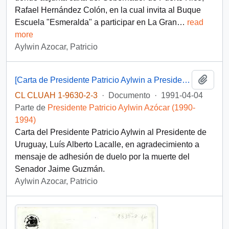
Rafael Hernández Colón, en la cual invita al Buque
Escuela "Esmeralda" a participar en La Gran
…
read
more
Aylwin Azocar, Patricio
Añadi
[Carta de Presidente Patricio Aylwin a Presidente de Uruguay, Luís Alberto Lacalle]
CL CLUAH 1-9630-2-3
·
Documento
·
1991-04-04
Parte de
Presidente Patricio Aylwin Azócar (1990-
1994)
Carta del Presidente Patricio Aylwin al Presidente de
Uruguay, Luís Alberto Lacalle, en agradecimiento a
mensaje de adhesión de duelo por la muerte del
Senador Jaime Guzmán.
Aylwin Azocar, Patricio