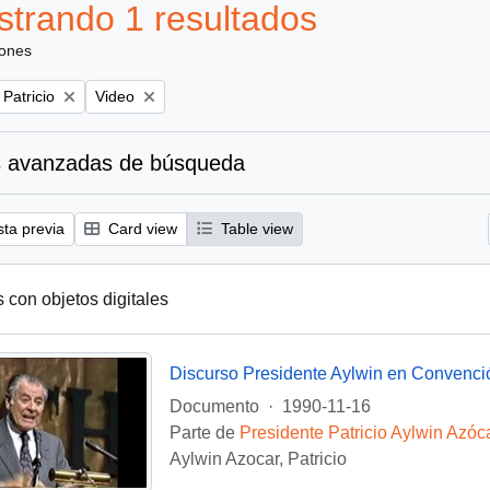
trando 1 resultados
iones
Remove filter:
 Patricio
Video
 avanzadas de búsqueda
sta previa
Card view
Table view
s con objetos digitales
Discurso Presidente Aylwin en Convenci
Documento
·
1990-11-16
Parte de
Presidente Patricio Aylwin Azóc
Aylwin Azocar, Patricio