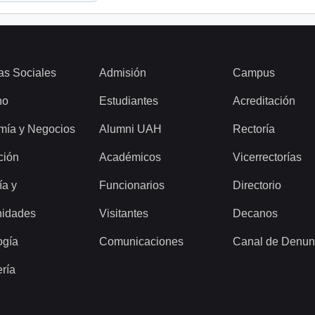
as Sociales
Admisión
Campus
ho
Estudiantes
Acreditación
mía y Negocios
Alumni UAH
Rectoría
ción
Académicos
Vicerrectorías
ía y
Funcionarios
Directorio
idades
Visitantes
Decanos
ogía
Comunicaciones
Canal de Denun
ería