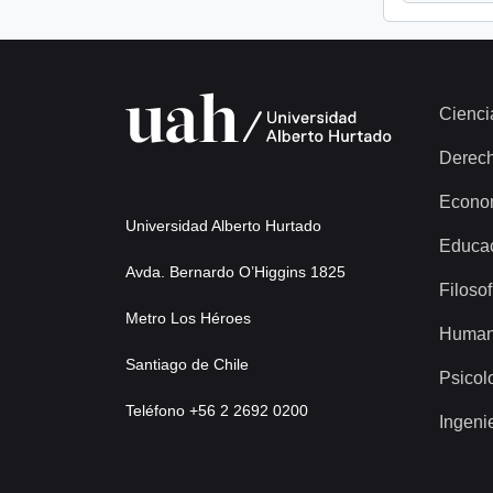
Cienci
Derec
Econo
Universidad Alberto Hurtado
Educa
Avda. Bernardo O’Higgins 1825
Filosof
Metro Los Héroes
Human
Santiago de Chile
Psicol
Teléfono +56 2 2692 0200
Ingeni