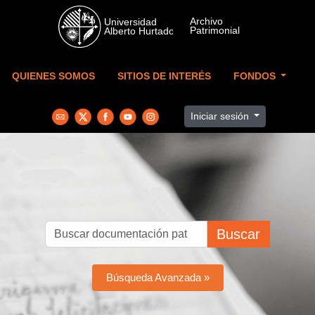
Skip to main content
QUIENES SOMOS
SITIOS DE INTERÉS
FONDOS
Iniciar sesión
Buscar
Búsqueda Avanzada »