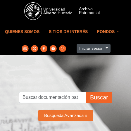
Skip to main content
QUIENES SOMOS
SITIOS DE INTERÉS
FONDOS
Iniciar sesión
Buscar
Búsqueda Avanzada »