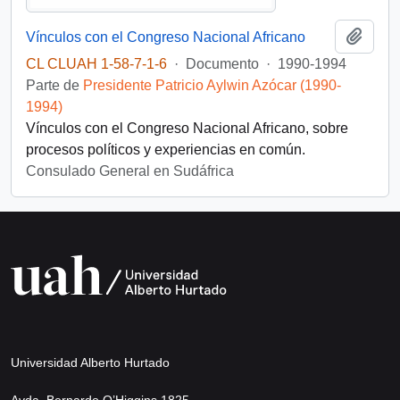
Añadi
Vínculos con el Congreso Nacional Africano
CL CLUAH 1-58-7-1-6
·
Documento
·
1990-1994
Parte de
Presidente Patricio Aylwin Azócar (1990-
1994)
Vínculos con el Congreso Nacional Africano, sobre
procesos políticos y experiencias en común.
Consulado General en Sudáfrica
Universidad Alberto Hurtado
Avda. Bernardo O’Higgins 1825