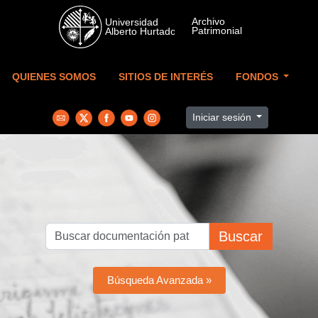
Skip to main content
QUIENES SOMOS
SITIOS DE INTERÉS
FONDOS
Iniciar sesión
Buscar
Búsqueda Avanzada »