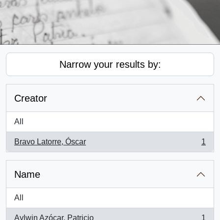
Narrow your results by:
Creator
All
Bravo Latorre, Óscar
1
, 1 results
Name
All
Aylwin Azócar, Patricio
1