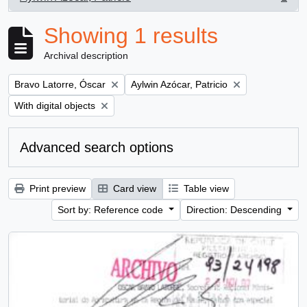
, 1 results
Showing 1 results
Archival description
Remove filter:
Remove filter:
Bravo Latorre, Óscar
Aylwin Azócar, Patricio
Remove filter:
With digital objects
Advanced search options
Print preview
Card view
Table view
Sort by: Reference code
Direction: Descending