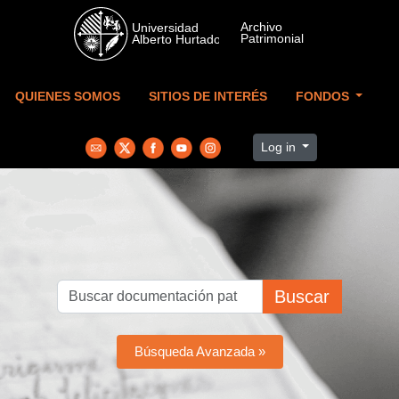
Skip to main content
QUIENES SOMOS
SITIOS DE INTERÉS
FONDOS
Log in
Buscar
Búsqueda Avanzada »