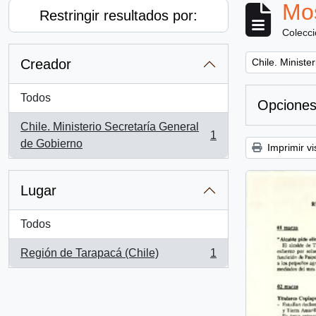
Mos
Restringir resultados por:
Colecc
Remove filter:
Creador
Chile. Ministe
Todos
Opciones
Chile. Ministerio Secretaría General
1
, 1 resultados
de Gobierno
Imprimir vi
Lugar
Todos
Región de Tarapacá (Chile)
1
, 1 resultados