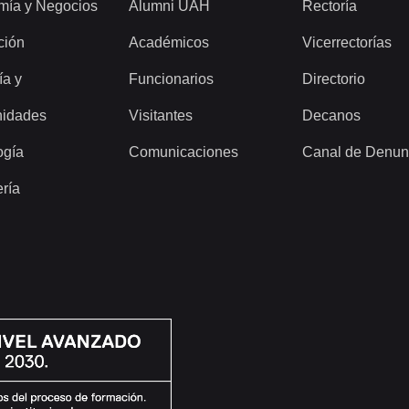
mía y Negocios
Alumni UAH
Rectoría
ción
Académicos
Vicerrectorías
ía y
Funcionarios
Directorio
idades
Visitantes
Decanos
ogía
Comunicaciones
Canal de Denun
ería