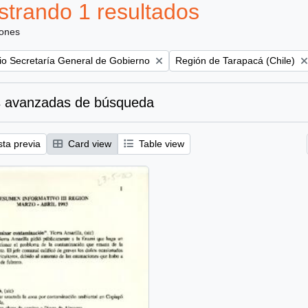
trando 1 resultados
iones
Remove filter:
rio Secretaría General de Gobierno
Región de Tarapacá (Chile)
 avanzadas de búsqueda
sta previa
Card view
Table view