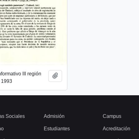
ormativo III región
Añadir al portapapeles
l 1993
as Sociales
Admisión
Campus
ho
Estudiantes
Acreditación