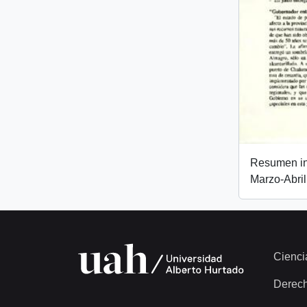
Resumen inf
Marzo-Abri
Cienci
Derec