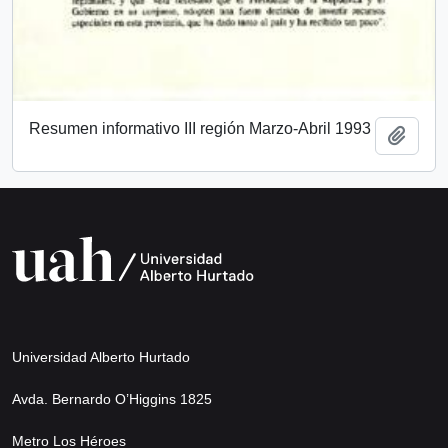
Resumen informativo III región Marzo-Abril 1993
Añadi
Universidad Alberto Hurtado
Avda. Bernardo O’Higgins 1825
Metro Los Héroes