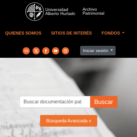
Skip to main content
QUIENES SOMOS
SITIOS DE INTERÉS
FONDOS
Iniciar sesión
Buscar
Búsqueda Avanzada »