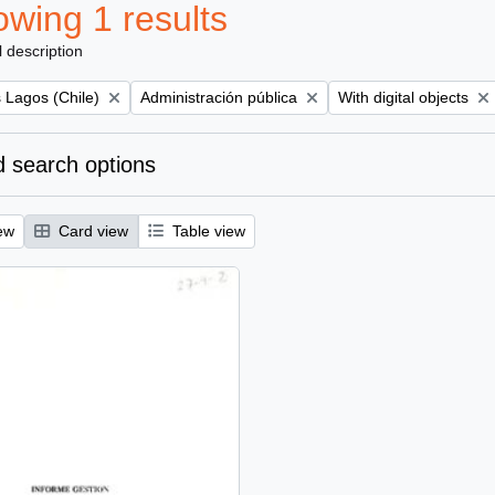
wing 1 results
l description
Remove filter:
Remove filter:
 Lagos (Chile)
Administración pública
With digital objects
 search options
ew
Card view
Table view