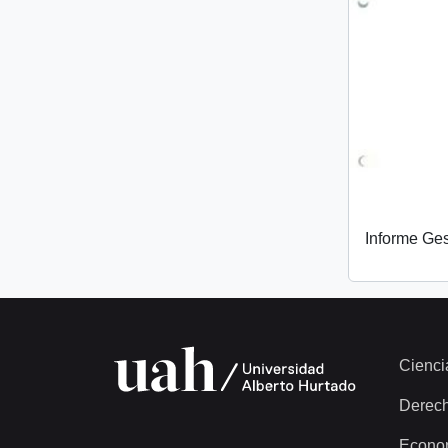
Informe Ge
Cienci
Derec
Econo