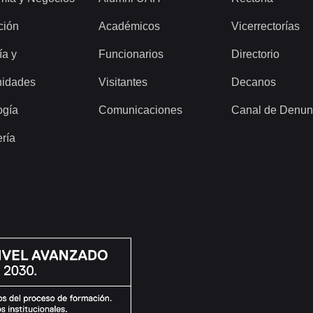
ción
Académicos
Vicerrectorías
ía y
Funcionarios
Directorio
idades
Visitantes
Decanos
ogía
Comunicaciones
Canal de Denun
ería