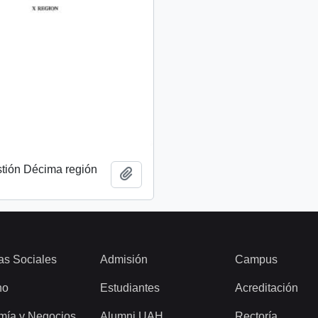
stión Décima región
Add to clipboard
as Sociales
Admisión
Campus
ho
Estudiantes
Acreditación
mía y Negocios
Alumni UAH
Rectoría