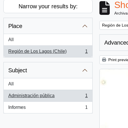
Sho
Narrow your results by:
Archiva
Remove filter:
Place
Región de Los
All
Advanced
Región de Los Lagos (Chile)
1
, 1 results
Print previ
Subject
All
Administración pública
1
, 1 results
Informes
1
, 1 results