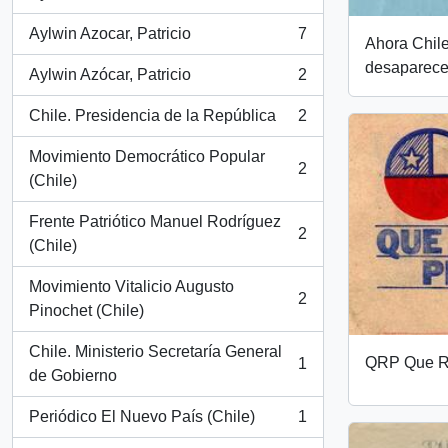
, 16 resultados
Aylwin Azocar, Patricio
7
Ahora Chile
, 7 resultados
desaparece
Aylwin Azócar, Patricio
2
, 2 resultados
Chile. Presidencia de la República
2
, 2 resultados
Movimiento Democrático Popular
2
, 2 resultados
(Chile)
Frente Patriótico Manuel Rodríguez
2
, 2 resultados
(Chile)
Movimiento Vitalicio Augusto
2
, 2 resultados
Pinochet (Chile)
Chile. Ministerio Secretaría General
QRP Que R
1
, 1 resultados
de Gobierno
Periódico El Nuevo País (Chile)
1
, 1 resultados