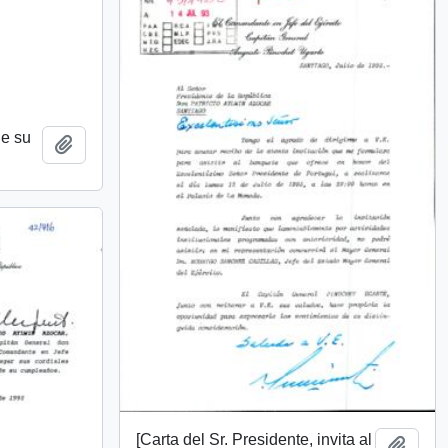
de su
Añadir al portapapeles
[Carta del Sr. Presidente, invita al
Añadi