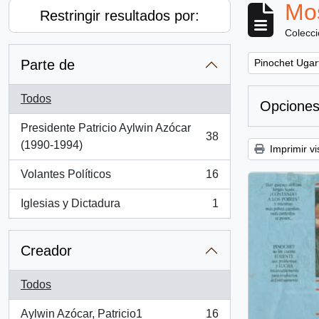
Mos
Restringir resultados por:
Colecc
Remove filter:
Parte de
Pinochet Ugar
Todos
Opciones
Presidente Patricio Aylwin Azócar
38
, 38 resultados
(1990-1994)
Imprimir vi
Volantes Políticos
16
, 16 resultados
Iglesias y Dictadura
1
, 1 resultados
Creador
Todos
Aylwin Azócar, Patricio1
16