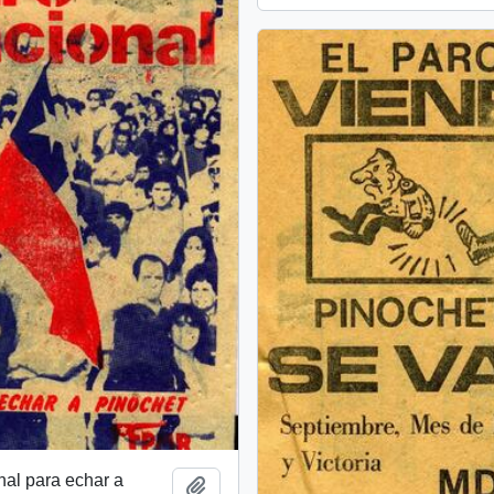
al para echar a
Añadir al portapapeles