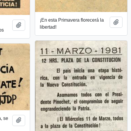
¡En esta Primavera florecerá la
Añadi
Añadir al portapapeles
libertad!
os
, se
Añadir al portapapeles