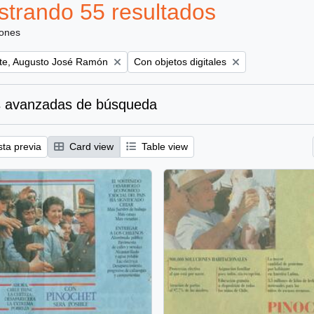
trando 55 resultados
iones
Remove filter:
te, Augusto José Ramón
Con objetos digitales
 avanzadas de búsqueda
sta previa
Card view
Table view