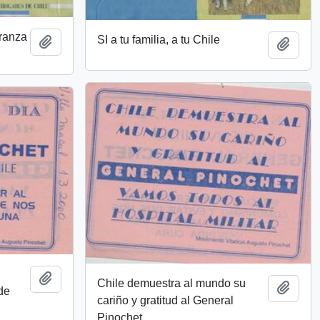
eranza
SI a tu familia, a tu Chile
Añadir al portapapeles
Añadi
o
Añadir al portapapeles
Chile demuestra al mundo su
Añadi
de
cariño y gratitud al General
Pinochet