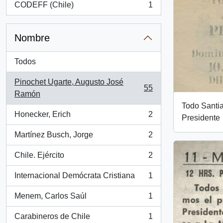
CODEFF (Chile)
1
, 1 resultados
Nombre
Todos
Pinochet Ugarte, Augusto José
55
, 55 resultados
Ramón
Todo Santia
Honecker, Erich
2
Presidente
, 2 resultados
Martínez Busch, Jorge
2
, 2 resultados
Chile. Ejército
2
, 2 resultados
Internacional Demócrata Cristiana
1
, 1 resultados
Menem, Carlos Saúl
1
, 1 resultados
Carabineros de Chile
1
, 1 resultados