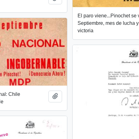
El paro viene...Pinochet se 
Septiembre, mes de lucha y
victoria
al: Chile
Añadir al portapapeles
le