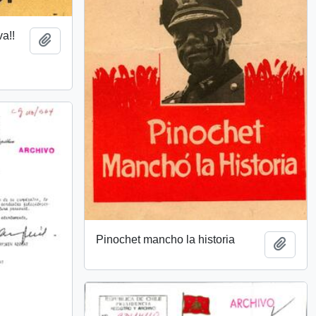
va!!
Añadir al portapapeles
Pinochet mancho la historia
Añadi