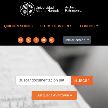
Skip to main content
QUIENES SOMOS
SITIOS DE INTERÉS
FONDOS
Iniciar sesión
Buscar
Búsqueda Avanzada »