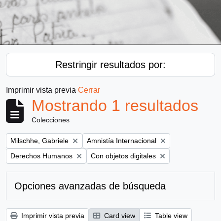
Restringir resultados por:
Imprimir vista previa
Cerrar
Mostrando 1 resultados
Colecciones
Remove filter:
Remove filter:
Milschhe, Gabriele
Amnistía Internacional
Remove filter:
Remove filter:
Derechos Humanos
Con objetos digitales
Opciones avanzadas de búsqueda
Imprimir vista previa
Card view
Table view