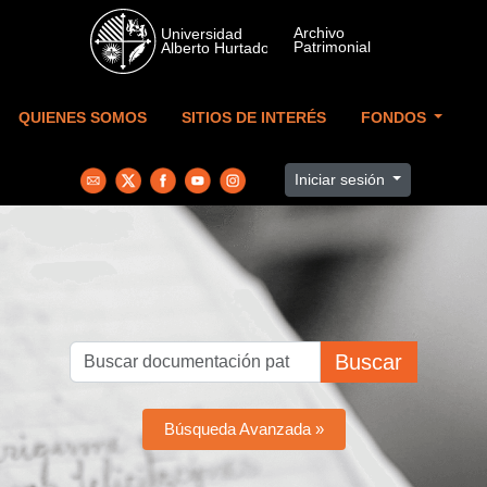
Skip to main content
QUIENES SOMOS
SITIOS DE INTERÉS
FONDOS
Iniciar sesión
Buscar
Búsqueda Avanzada »