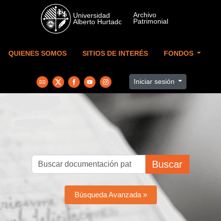
Skip to main content
QUIENES SOMOS
SITIOS DE INTERÉS
FONDOS
Iniciar sesión
Buscar
Búsqueda Avanzada »