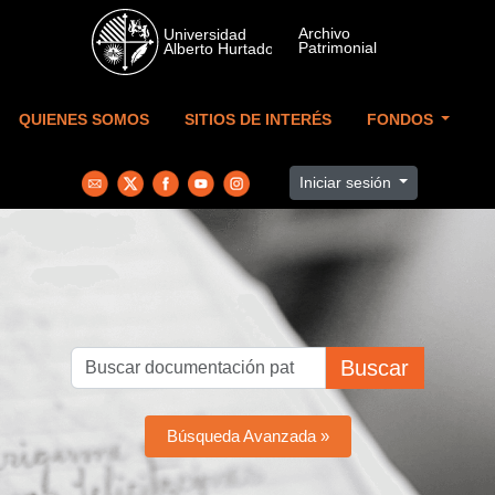
Skip to main content
QUIENES SOMOS
SITIOS DE INTERÉS
FONDOS
Iniciar sesión
Buscar
Búsqueda Avanzada »