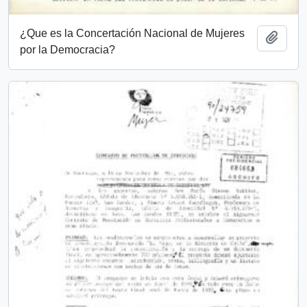
¿Que es la Concertación Nacional de Mujeres
Añadi
por la Democracia?