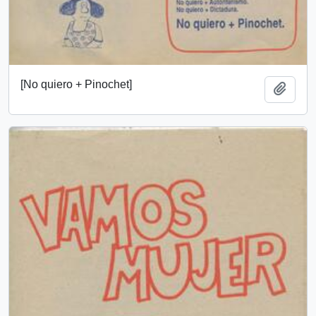
[No quiero + Pinochet]
Añadi