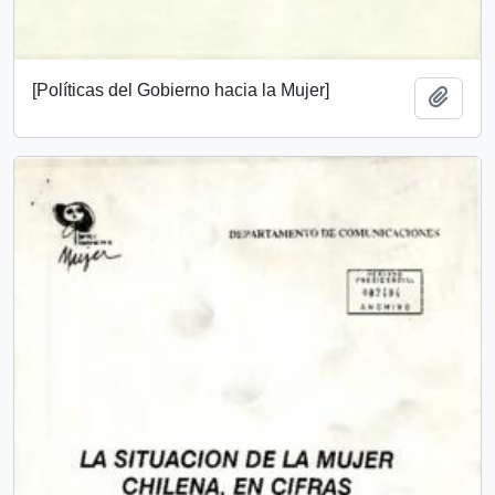
[Políticas del Gobierno hacia la Mujer]
Añadi