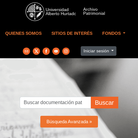
Skip to main content
QUIENES SOMOS
SITIOS DE INTERÉS
FONDOS
Iniciar sesión
Buscar
Búsqueda Avanzada »