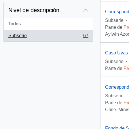
Nivel de descripción
Correspond
Subserie
·
Todos
Parte de
Pr
Aylwin Azoc
Subserie
67
, 67 resultados
Caso Uvas
Subserie
·
Parte de
Pr
Correspond
Subserie
Parte de
Pr
Chile. Mini
Fondo de So