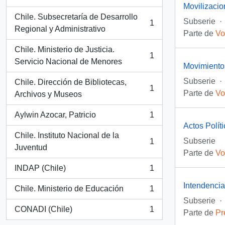
, 1 resultados
Movilizaci
Chile. Subsecretaría de Desarrollo
Subserie
·
1
, 1 resultados
Regional y Administrativo
Parte de
Vo
Chile. Ministerio de Justicia.
1
, 1 resultados
Servicio Nacional de Menores
Movimientos
Subserie
·
Chile. Dirección de Bibliotecas,
1
Parte de
Vo
, 1 resultados
Archivos y Museos
Aylwin Azocar, Patricio
1
, 1 resultados
Actos Polít
Chile. Instituto Nacional de la
Subserie
1
, 1 resultados
Juventud
Parte de
Vo
INDAP (Chile)
1
, 1 resultados
Intendenci
Chile. Ministerio de Educación
1
, 1 resultados
Subserie
·
CONADI (Chile)
1
Parte de
Pr
, 1 resultados