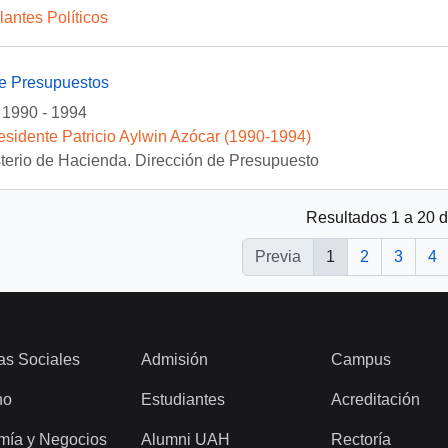
lantes Políticos
de Presupuestos
1990 - 1994
esidente Patricio Aylwin Azócar (1990-1994)
sterio de Hacienda. Dirección de Presupuesto
Resultados 1 a 20 
Previa
1
2
3
4
as Sociales
Admisión
Campus
ho
Estudiantes
Acreditación
mía y Negocios
Alumni UAH
Rectoría