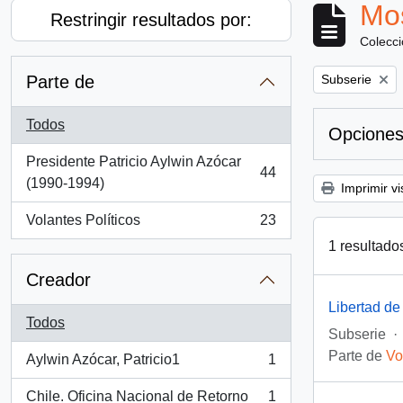
Mos
Restringir resultados por:
Colecc
Remove filter:
Parte de
Subserie
Todos
Opciones
Presidente Patricio Aylwin Azócar
44
, 44 resultados
(1990-1994)
Imprimir vi
Volantes Políticos
23
, 23 resultados
1 resultado
Creador
Libertad de
Todos
Subserie
·
Parte de
Vo
Aylwin Azócar, Patricio1
1
, 1 resultados
Chile. Oficina Nacional de Retorno
1