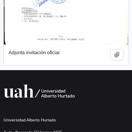
Adjunta invitación oficial
Añadi
Universidad Alberto Hurtado