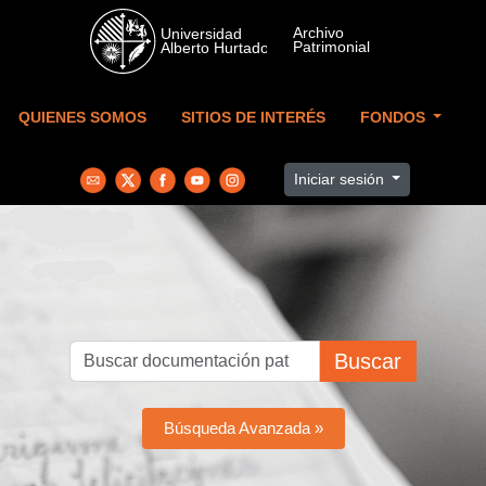
Skip to main content
QUIENES SOMOS
SITIOS DE INTERÉS
FONDOS
Iniciar sesión
Buscar
Búsqueda Avanzada »