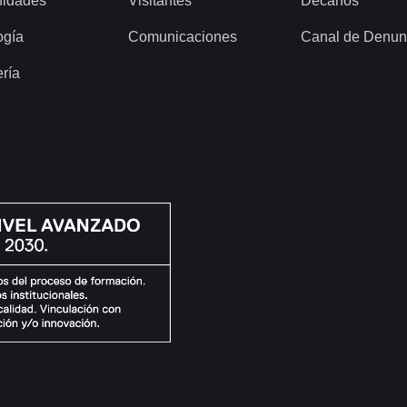
idades
Visitantes
Decanos
ogía
Comunicaciones
Canal de Denun
ería