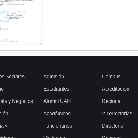
as Sociales
Admisión
Campus
ho
Estudiantes
Acreditación
mía y Negocios
Alumni UAH
Rectoría
ción
Académicos
Vicerrectorías
ía y
Funcionarios
Directorio