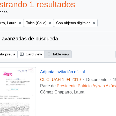
trando 1 resultados
iones
Remove filter:
Remove filter:
ro, Laura
Talca (Chile)
Con objetos digitales
 avanzadas de búsqueda
sta previa
Card view
Table view
Adjunta invitación oficial
CL CLUAH 1-94-2319
·
Documento
·
1
Parte de
Presidente Patricio Aylwin Azóc
Gómez Chaparro, Laura