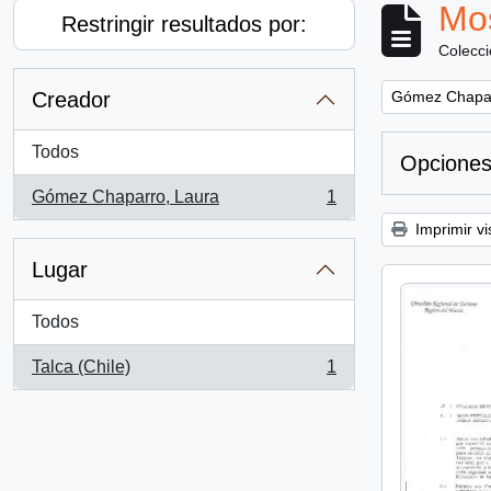
Mos
Restringir resultados por:
Colecc
Remove filter:
Creador
Gómez Chapar
Todos
Opciones
Gómez Chaparro, Laura
1
, 1 resultados
Imprimir vi
Lugar
Todos
Talca (Chile)
1
, 1 resultados