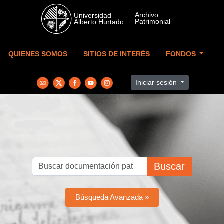
Skip to main content
QUIENES SOMOS
SITIOS DE INTERÉS
FONDOS
Iniciar sesión
Buscar
Búsqueda Avanzada »