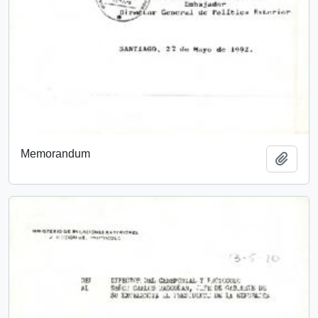
Memorandum
Añadi