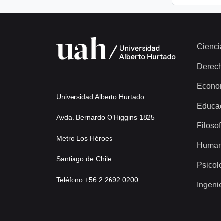
Cienci
Derec
Econo
Universidad Alberto Hurtado
Educa
Avda. Bernardo O’Higgins 1825
Filosof
Metro Los Héroes
Human
Santiago de Chile
Psicol
Teléfono +56 2 2692 0200
Ingeni