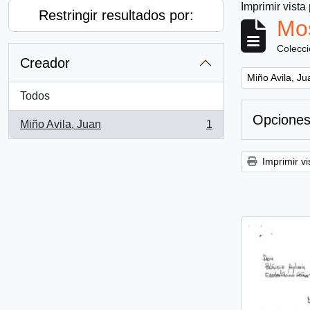
Imprimir vista
Restringir resultados por:
Mos
Colecc
Creador
Remove filter:
Miño Avila, Ju
Todos
Opciones
Miño Avila, Juan
1
, 1 resultados
Imprimir vi