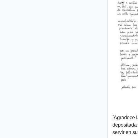
[Agradece l
depositada e
servir en s