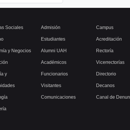
as Sociales
Admisión
Campus
ho
Estudiantes
Acreditación
mía y Negocios
Alumni UAH
Rectoría
ción
Académicos
Vicerrectorías
ía y
Funcionarios
Directorio
idades
Visitantes
Decanos
ogía
Comunicaciones
Canal de Denun
ería