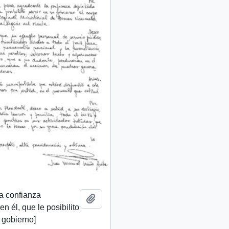
a confianza
Añadir al portapapeles
n él, que le posibilito
u gobierno]