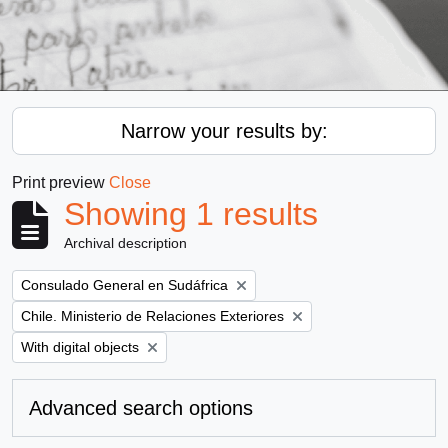
Narrow your results by:
Print preview
Close
Showing 1 results
Archival description
Remove filter:
Consulado General en Sudáfrica
Remove filter:
Chile. Ministerio de Relaciones Exteriores
Remove filter:
With digital objects
Advanced search options