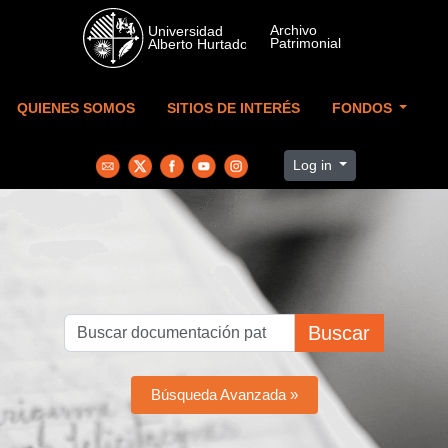
Skip to main content
QUIENES SOMOS
SITIOS DE INTERÉS
FONDOS
Log in
Buscar
Búsqueda Avanzada »