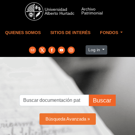
Skip to main content
QUIENES SOMOS
SITIOS DE INTERÉS
FONDOS
Log in
Buscar
Búsqueda Avanzada »