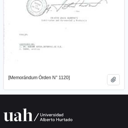
[Memorándum Órden N° 1120]
Add t