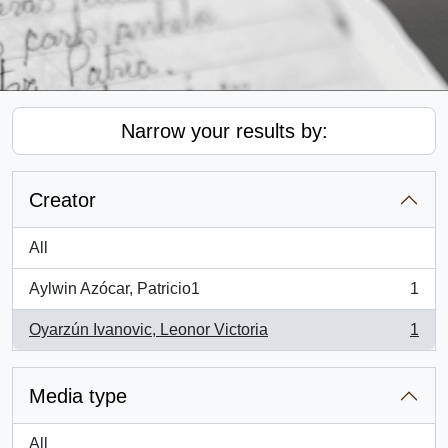
Narrow your results by:
Creator
All
Aylwin Azócar, Patricio1
1
, 1 results
Oyarzún Ivanovic, Leonor Victoria
1
, 1 results
Media type
All