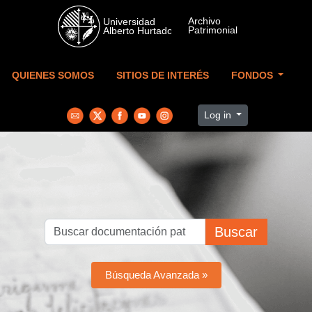
Skip to main content
QUIENES SOMOS
SITIOS DE INTERÉS
FONDOS
Log in
Buscar
Búsqueda Avanzada »