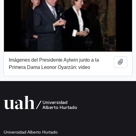
Imágenes del Presidente Aylwin junto a la
Add t
Primera Dama Leonor Oyarzún: video
Universidad Alberto Hurtado