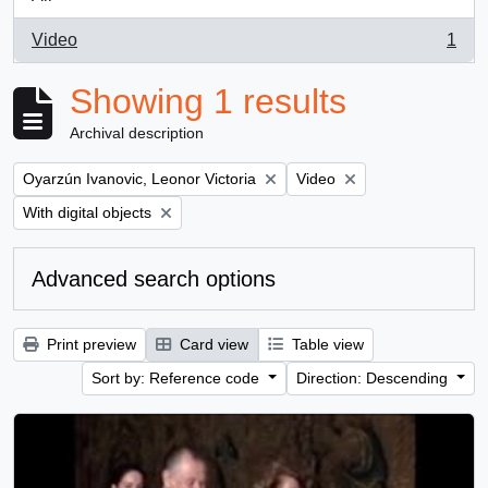
Video
1
, 1 results
Showing 1 results
Archival description
Remove filter:
Remove filter:
Oyarzún Ivanovic, Leonor Victoria
Video
Remove filter:
With digital objects
Advanced search options
Print preview
Card view
Table view
Sort by: Reference code
Direction: Descending