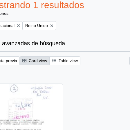
trando 1 resultados
iones
Remove filter:
nacional
Reino Unido
 avanzadas de búsqueda
sta previa
Card view
Table view