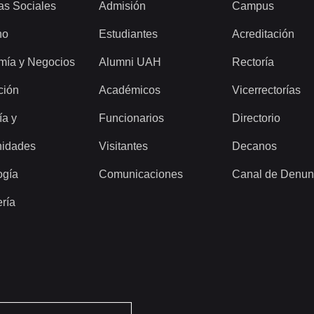
as Sociales
Admisión
Campus
ho
Estudiantes
Acreditación
mía y Negocios
Alumni UAH
Rectoría
ción
Académicos
Vicerrectorías
ía y
Funcionarios
Directorio
idades
Visitantes
Decanos
ogía
Comunicaciones
Canal de Denun
ería