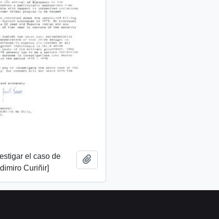
vestigar el caso de
Añadir al portapapeles
imiro Curiñir]