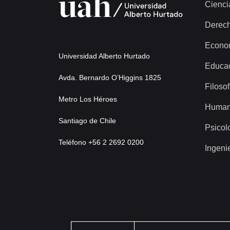
Cienci
Derec
Econo
Universidad Alberto Hurtado
Educa
Avda. Bernardo O’Higgins 1825
Filosof
Metro Los Héroes
Human
Santiago de Chile
Psicol
Teléfono +56 2 2692 0200
Ingeni