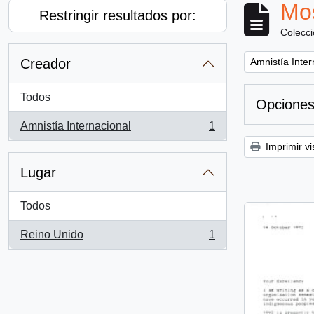
Mos
Restringir resultados por:
Colecc
Remove filter:
Creador
Amnistía Inter
Todos
Opciones
Amnistía Internacional
1
, 1 resultados
Imprimir vi
Lugar
Todos
Reino Unido
1
, 1 resultados