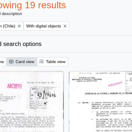
wing 19 results
l description
Remove filter:
 (Chile)
With digital objects
 search options
ew
Card view
Table view