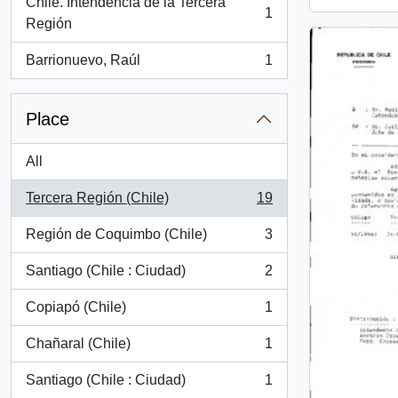
Chile. Intendencia de la Tercera
1
, 1 results
Región
Barrionuevo, Raúl
1
, 1 results
Place
All
Tercera Región (Chile)
19
, 19 results
Región de Coquimbo (Chile)
3
, 3 results
Santiago (Chile : Ciudad)
2
, 2 results
Copiapó (Chile)
1
, 1 results
Chañaral (Chile)
1
, 1 results
Santiago (Chile : Ciudad)
1
, 1 results