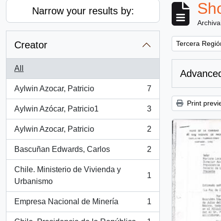
Sho
Narrow your results by:
Archiva
Remove filter:
Creator
Tercera Región
All
Advanced
Aylwin Azocar, Patricio
7
, 7 results
Print previ
Aylwin Azócar, Patricio1
3
, 3 results
Aylwin Azocar, Patricio
2
, 2 results
Bascuñan Edwards, Carlos
2
, 2 results
Chile. Ministerio de Vivienda y
1
, 1 results
Urbanismo
Empresa Nacional de Minería
1
, 1 results