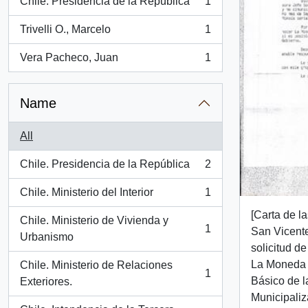
Chile. Presidencia de la República
1
, 1 results
Trivelli O., Marcelo
1
, 1 results
Vera Pacheco, Juan
1
, 1 results
Name
All
Chile. Presidencia de la República
2
, 2 results
Chile. Ministerio del Interior
1
, 1 results
[Carta de l
Chile. Ministerio de Vivienda y
1
San Vicent
, 1 results
Urbanismo
solicitud de
La Moneda 
Chile. Ministerio de Relaciones
1
, 1 results
Básico de l
Exteriores.
Municipali