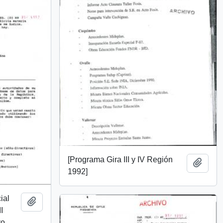
[Programa Gira III y IV Región
Add t
1992]
ial
Add to clipboard
I
o,