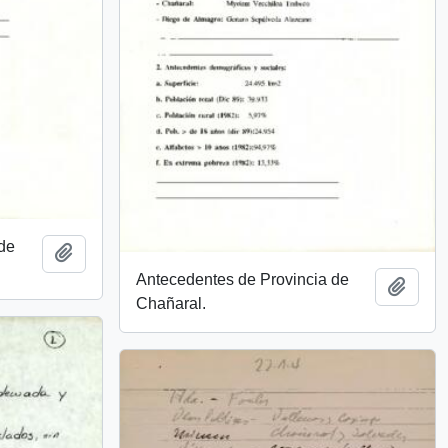
 de
Add to clipboard
Antecedentes de Provincia de
Add t
Chañaral.