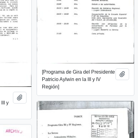
[Programa de Gira del Presidente
Add t
Patricio Aylwin en la III y IV
Región]
Add to clipboard
II y