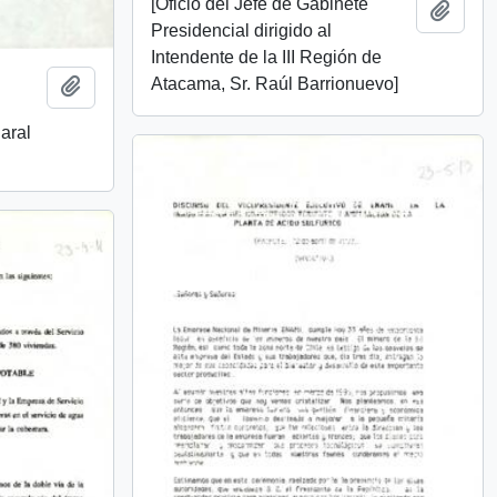
[Oficio del Jefe de Gabinete
Add t
Presidencial dirigido al
Intendente de la III Región de
Atacama, Sr. Raúl Barrionuevo]
Add to clipboard
aral