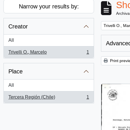
Sho
Narrow your results by:
Archiva
Remove filter:
Creator
Trivelli O., Ma
All
Advanced
Trivelli O., Marcelo
1
, 1 results
Print previ
Place
All
Tercera Región (Chile)
1
, 1 results