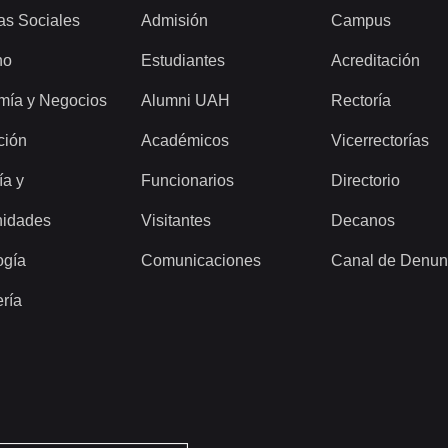
as Sociales
Admisión
Campus
ho
Estudiantes
Acreditación
mía y Negocios
Alumni UAH
Rectoría
ción
Académicos
Vicerrectorías
ía y
Funcionarios
Directorio
idades
Visitantes
Decanos
ogía
Comunicaciones
Canal de Denun
ería