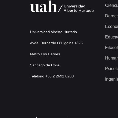
Cienci
Derec
Econo
Universidad Alberto Hurtado
Educa
Avda. Bernardo O’Higgins 1825
Filosof
Metro Los Héroes
Human
Santiago de Chile
Psicol
Teléfono +56 2 2692 0200
Ingeni