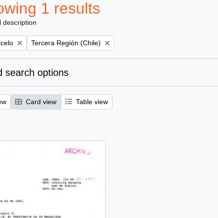
wing 1 results
l description
Remove filter:
rcelo
Tercera Región (Chile)
 search options
ew
Card view
Table view