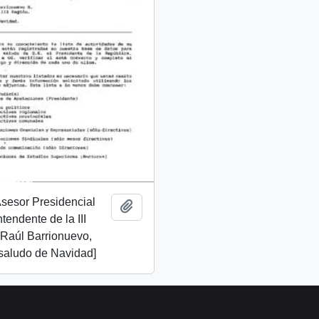
 Asesor Presidencial
Add to clipboard
ntendente de la III
 Raúl Barrionuevo,
 saludo de Navidad]