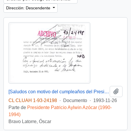
Dirección: Descendente
Añadi
[Saludos con motivo del cumpleaños del Presidente]
CL CLUAH 1-93-24198
·
Documento
·
1993-11-26
Parte de
Presidente Patricio Aylwin Azócar (1990-
1994)
Bravo Latorre, Óscar