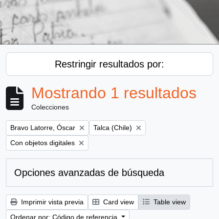
Restringir resultados por:
Mostrando 1 resultados
Colecciones
Remove filter:
Remove filter:
Bravo Latorre, Óscar
Talca (Chile)
Remove filter:
Con objetos digitales
Opciones avanzadas de búsqueda
Imprimir vista previa
Card view
Table view
Ordenar por: Código de referencia