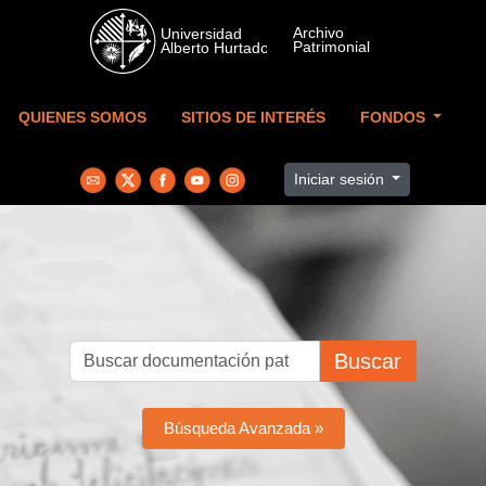
Skip to main content
QUIENES SOMOS
SITIOS DE INTERÉS
FONDOS
Iniciar sesión
Buscar
Búsqueda Avanzada »