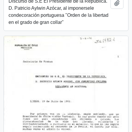
Discurso de S.E El Presidente de la República.
Añadi
D. Patricio Aylwin Azócar, al imponersele
condecoración portuguesa "Orden de la libertad
en el grado de gran collar"