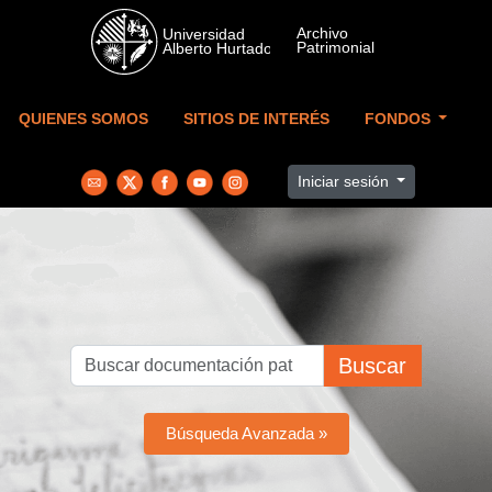
Skip to main content
QUIENES SOMOS
SITIOS DE INTERÉS
FONDOS
Iniciar sesión
Buscar
Búsqueda Avanzada »