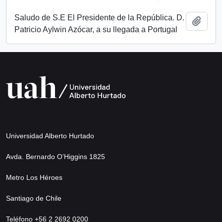
Saludo de S.E El Presidente de la República. D.
Añadi
Patricio Aylwin Azócar, a su llegada a Portugal
Universidad Alberto Hurtado
Avda. Bernardo O’Higgins 1825
Metro Los Héroes
Santiago de Chile
Teléfono +56 2 2692 0200