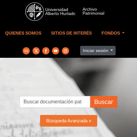
Skip to main content
QUIENES SOMOS
SITIOS DE INTERÉS
FONDOS
Iniciar sesión
Buscar
Búsqueda Avanzada »